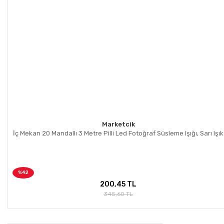
Marketcik
İç Mekan 20 Mandallı 3 Metre Pilli Led Fotoğraf Süsleme Işığı, Sarı Işık
%42
200,45 TL
345,60 TL