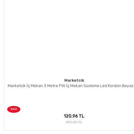
Marketcik
Marketcik İç Mekan 3 Metre Pilli İç Mekan Süsleme Led Kordon Beyaz 
%40
120,96 TL
201,60 TL